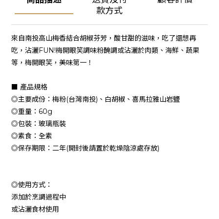
款方式
來自南投高山梅香結合胡椒芬芳，酸甘甜的滋味，吃了還想再
吃，沾灑FUN!梅開眼笑調味粉醃調或沾灑於肉類、海鮮、蔬果
等，梅開眼笑，美味第一！
■ 產品規格
◎主要成份：梅粉(台灣南投)、白胡椒、喜馬拉雅山岩鹽
◎重量：60g
◎包裝：玻璃瓶裝
◎素食：全素
◎保存期限：二年(開封後請置於乾燥陰涼處存放)
◎使用方式：
添加於烹調過程中
或沾灑食材使用